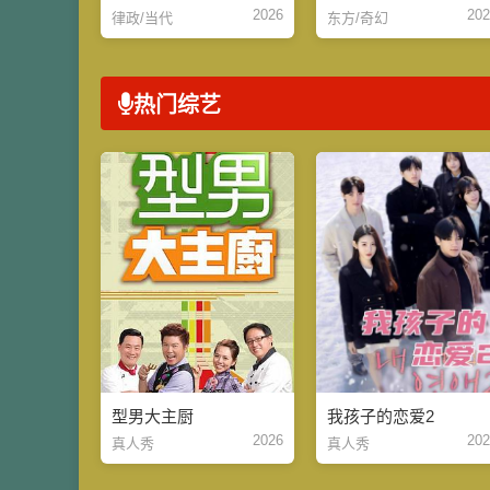
2026
20
律政/当代
东方/奇幻
热门综艺
型男大主厨
我孩子的恋爱2
2026
20
真人秀
真人秀